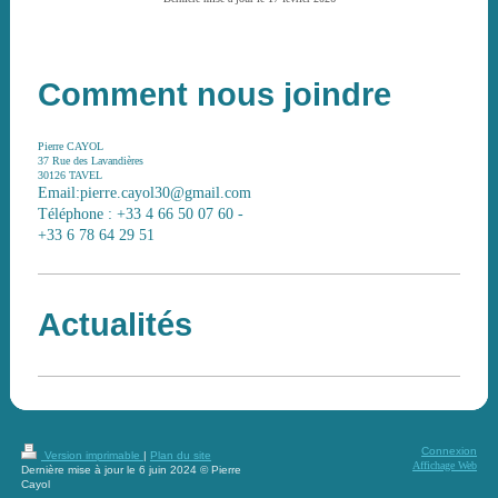
Comment nous joindre
Pierre CAYOL
37 Rue des Lavandières
30126
TAVEL
Email:pierre.cayol30@gmail.com
Téléphone : +33 4 66 50 07 60 -
+33 6 78 64 29 51
Actualités
Connexion
Version imprimable
|
Plan du site
Affichage Web
Dernière mise à jour le 6 juin 2024 © Pierre
Cayol