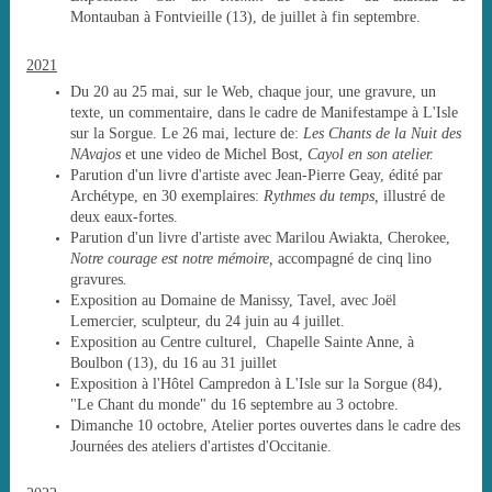
Montauban à Fontvieille (13), de juillet à fin septembre.
2021
Du 20 au 25 mai, sur le Web, chaque jour, une gravure, un
texte, un commentaire, dans le cadre de Manifestampe à L'Isle
sur la Sorgue. Le 26 mai, lecture de:
Les Chants de la Nuit des
NAvajos
et une video de Michel Bost,
Cayol en son atelier.
Parution d'un livre d'artiste avec Jean-Pierre Geay, édité par
Archétype, en 30 exemplaires:
Rythmes du temps,
illustré de
deux eaux-fortes.
Parution d'un livre d'artiste avec Marilou Awiakta, Cherokee,
Notre courage est notre mémoire,
accompagné de cinq lino
gravures
.
Exposition au Domaine de Manissy, Tavel, avec Joël
Lemercier, sculpteur, du 24 juin au 4 juillet.
Exposition au Centre culturel, Chapelle Sainte Anne, à
Boulbon (13), du 16 au 31 juillet
Exposition à l'Hôtel Campredon à L'Isle sur la Sorgue (84),
"Le Chant du monde" du 16 septembre au 3 octobre.
Dimanche 10 octobre, Atelier portes ouvertes dans le cadre des
Journées des ateliers d'artistes d'Occitanie.