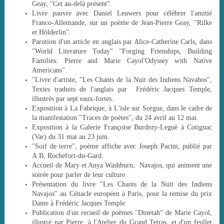
Geay, "Cet au-delà présent".
Livre pauvre avec Daniel Leuwers pour célébrer l'amitié
Franco-Allemande, sur un poème de Jean-Pierre Geay, "Rilke
et Hölderlin".
Parution d'un article en anglais par Alice-Catherine Carls, dans
"World Literature Today" "Forging Frienships, Building
Families: Pierre and Marie Cayol'Odyssey with Native
Americans".
"Livre d'artiste, "Les Chants de la Nuit des Indiens Navahos",
Textes traduit
s de l'anglais par Frédéric Jacques Temple,
illustrés par sept eaux-fortes.
Exposition à La Fabrique, à L'isle sur Sorgue, dans le cadre de
la manifestation "Traces de poètes", du 24 avril au 12 mai.
Exposition à la Galerie Françoise Burdezy-Leguè à Cotignac
(Var) du 31 mai au 23 juin.
"Soif de terre", poème affiche avec Joseph Pacini, publié par
A.B, Rochefort-du-Gard.
Accueil de Mary et Anya Washburn, Navajos, qui animent une
soirée pour parler de leur culture.
Présentation du livre "Les Chants de la Nuit des Indiens
Navajos" au Cénacle européen à Paris, pour la remise du prix
Dante à Frédéric Jacques Temple.
Publication d'un recueil de poèmes "Dinetah" de Marie Cayol,
illustré par Pierre, à l'Atelier du Grand Tetras, et d'un feullet