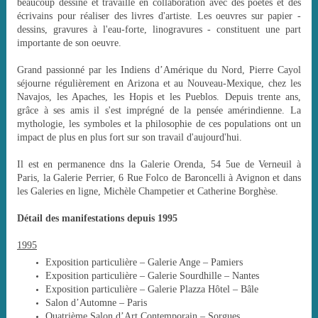
beaucoup dessiné et travaillé en collaboration avec des poètes et des
écrivains pour réaliser des livres d'artiste. Les oeuvres sur papier -
dessins, gravures à l'eau-forte, linogravures - constituent une part
importante de son oeuvre.
Grand passionné par les Indiens d’Amérique du Nord, Pierre Cayol
séjourne régulièrement en Arizona et au Nouveau-Mexique, chez les
Navajos, les Apaches, les Hopis et les Pueblos. Depuis trente ans,
grâce à ses amis il s'est imprégné de la pensée amérindienne. La
mythologie, les symboles et la philosophie de ces populations ont un
impact de plus en plus fort sur son travail d'aujourd'hui.
Il est en permanence dns la Galerie Orenda, 54 5ue de Verneuil à
Paris, la Galerie Perrier, 6 Rue Folco de Baroncelli à Avignon et dans
les Galeries en ligne, Michèle Champetier et Catherine Borghèse.
Détail des manifestations depuis 1995
1995
Exposition particulière – Galerie Ange – Pamiers
Exposition particulière – Galerie Sourdhille – Nantes
Exposition particulière – Galerie Plazza Hôtel – Bâle
Salon d’Automne – Paris
Quatrième Salon d’Art Contemporain – Sorgues