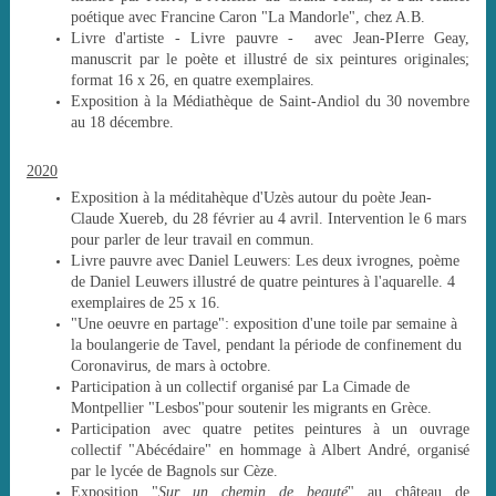
poétique avec Francine Caron "La Mandorle", chez A.B.
Livre d'artiste - Livre pauvre - avec Jean-PIerre Geay,
manuscrit par le poète et illustré de six peintures originales;
format 16 x 26, en quatre exemplaires.
Exposition à la Médiathèque de Saint-Andiol du 30 novembre
au 18 décembre.
2020
Exposition à la méditahèque d'Uzès autour du poète Jean-
Claude Xuereb, du 28 février au 4 avril. Intervention le 6 mars
pour parler de leur travail en commun.
Livre pauvre avec Daniel Leuwers: Les deux ivrognes, poème
de Daniel Leuwers illustré de quatre peintures à l'aquarelle. 4
exemplaires de 25 x 16.
"Une oeuvre en partage": exposition d'une toile par semaine à
la boulangerie de Tavel, pendant la période de confinement du
Coronavirus, de mars à octobre.
Participation à un collectif organisé par La Cimade de
Montpellier "Lesbos"pour soutenir les migrants en Grèce.
Participation avec quatre petites peintures à un ouvrage
collectif "Abécédaire" en hommage à Albert André, organisé
par le lycée de Bagnols sur Cèze.
Exposition "
Sur un chemin de beauté
" au château de