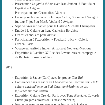
Présentation
Le jardin d'Eros
avec Jean Joubert, à Pont Saint
Esprit et à Avignon
Participation aux Chromalies, Valence
Décor pour le spectacle du Groupe Ca Ira, "Comment Wang Fô
fut sauvé" joué au Musée Vouland à Avignon
Sept oeuvres sur papier pour la Galerie Michelle Champetier
Entrée à la Galerie en ligne Catherine Borghèse
Dix toiles choisies pour Artissu
Participation à l'exposition « Poetica Erotica », Galerie
Orenda, Paris
Voyage en territoire indien, Arizona et Nouveau-Mexique
Exposition à L'atelier, 37 Rue des Lavandières en compagnie
de Raphaël Louzé, sculpteur
2012
Exposition à Sauve (Gard) avec le groupe
Cha-Bal
Conférence dans le cadre de l'Académie de Lascours sur:
De la
culture amérindienne du Sud-Ouest américain et de son
influence sur mon travail
Exposition Galerie Orenda, Paris avec Tony Abeyta et Edwards
Curtis (Regards croisés de l'Ouest Américain)
Nouvelles oeuvres sur papier pour le site de la Galerie