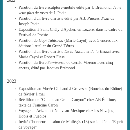
2022
Parution du livre sculpture-mobile édité par J. Brémond:
Je ne
veux plus de roses
de J. Pacini.
Parution d'un livre d'artiste édité par AB:
Paroles d'exil
de
Joseph Pacini.
Exposition à Saint Chély d'Apcher, en Lozère, dans le cadre du
Festival de Poésie
Parution de
Hopi Tuhtsqwa
(Marie Cayol) avec 5 encres aux
éditions l'Atelier du Grand Tétras
Parution d'un livre d'artiste
De la Nature et de la Beauté
avec
Marie Cayol et Robert Fiess
Parution du livre
Survivance
de Gerald Vizenor avec cinq
encres, édité par Jacques Brémond
2023
Exposition au Musée Chabaud à Graveson (Bouches du Rhône)
de février à mai
Réédition de "Cantate au Grand Canyon" chez AB Éditions,
texte de Francine Caron
Voyage en Arizona et Nouveau-Mexique chez les Navajos,
Hopis et Pueblos
Invité d'honneur au salon de Mollégès (13) sur le thème "Esprit
de voyage"